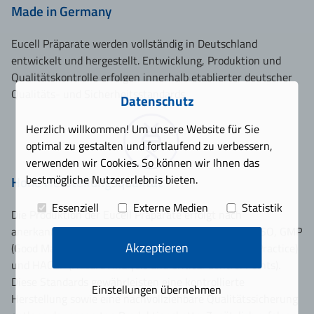
Made in Germany
Eucell Präparate werden vollständig in Deutschland
entwickelt und hergestellt. Entwicklung, Produktion und
Qualitätskontrolle erfolgen innerhalb etablierter deutscher
Qualitäts- und Sicherheitsstandards.
Datenschutz
Herzlich willkommen! Um unsere Website für Sie
optimal zu gestalten und fortlaufend zu verbessern,
verwenden wir Cookies. So können wir Ihnen das
bestmögliche Nutzererlebnis bieten.
Hohe Herstellungsqualität
Essenziell
Externe Medien
Statistik
Die Produktion der Eucell Präparate erfolgt nach
anerkannten Qualitäts- und Hygienestandards wie ISO, GMP
Akzeptieren
(Good Manufacturing Practice), GHP (Good Hygiene Practice)
und HACCP (Hazard Analysis and Critical Control Points).
Diese Standards gewährleisten eine kontrollierte
Einstellungen übernehmen
Herstellung sowie eine nachvollziehbare Qualitätssicherung