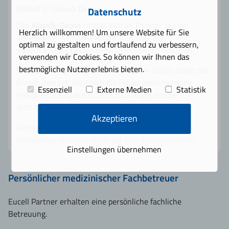
Modell 2: Klassik Depot
Datenschutz
Das
Klassik-Depot
richtet sich an Partner, die die
Herzlich willkommen! Um unsere Website für Sie
Versorgung mit Eucell Präparaten über ein
optimal zu gestalten und fortlaufend zu verbessern,
eigenständiges Depotmodell organisieren möchten.
verwenden wir Cookies. So können wir Ihnen das
bestmögliche Nutzererlebnis bieten.
Die Bestellung erfolgt über das Klassik-Depot direkt bei
Eucell. Dadurch lässt sich die Präparateversorgung
Essenziell
Externe Medien
Statistik
geordnet, transparent und unabhängig von der
ärztlichen Praxisstruktur organisieren.
Akzeptieren
Partner im Klassik-Depot erhalten transparente
Einkaufskonditionen abhängig vom Bestellvolumen.
Einstellungen übernehmen
Persönlicher medizinischer Fachbetreuer
Eucell Partner erhalten eine persönliche fachliche
Betreuung.