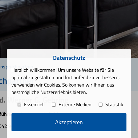
Datenschutz
nsprechpartner
Herzlich willkommen! Um unsere Website für Sie
optimal zu gestalten und fortlaufend zu verbessern,
chpartner
verwenden wir Cookies. So können wir Ihnen das
bestmögliche Nutzererlebnis bieten.
d. Werner G. Gehring
Essenziell
Externe Medien
Statistik
ührer und wissenschaftlicher Leiter
Akzeptieren
042 940250