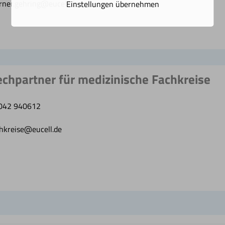
ner.gehring@eucell.de
Einstellungen übernehmen
chpartner für medizinische Fachkreise
042 940612
hkreise@eucell.de