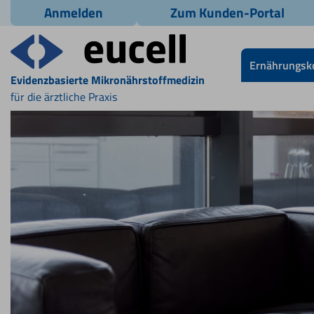
Anmelden
Zum Kunden-Portal
Ernährungsk
Evidenzbasierte Mikronährstoffmedizin
für die ärztliche Praxis