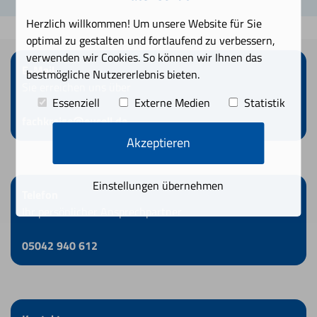
Herzlich willkommen! Um unsere Website für Sie
optimal zu gestalten und fortlaufend zu verbessern,
verwenden wir Cookies. So können wir Ihnen das
E-Mail
bestmögliche Nutzererlebnis bieten.
Sie erreichen uns über
Essenziell
Externe Medien
Statistik
fachkreise@eucell.de
Akzeptieren
Einstellungen übernehmen
Telefon
Ihr persönlicher Ansprechpartner
05042 940 612